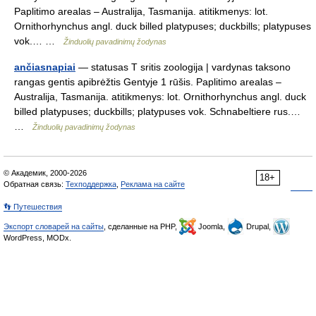
Paplitimo arealas – Australija, Tasmanija. atitikmenys: lot.
Ornithorhynchus angl. duck billed platypuses; duckbills; platypuses
vok.… …
Žinduolių pavadinimų žodynas
ančiasnapiai
— statusas T sritis zoologija | vardynas taksono
rangas gentis apibrėžtis Gentyje 1 rūšis. Paplitimo arealas –
Australija, Tasmanija. atitikmenys: lot. Ornithorhynchus angl. duck
billed platypuses; duckbills; platypuses vok. Schnabeltiere rus.…
…
Žinduolių pavadinimų žodynas
© Академик, 2000-2026
18+
Обратная связь:
Техподдержка
,
Реклама на сайте
👣 Путешествия
Экспорт словарей на сайты
, сделанные на PHP,
Joomla,
Drupal,
WordPress, MODx.