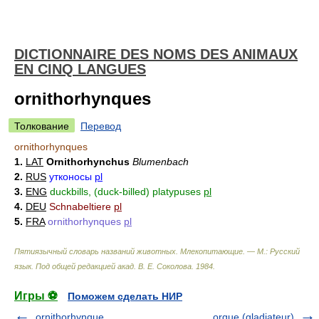
DICTIONNAIRE DES NOMS DES ANIMAUX
EN CINQ LANGUES
ornithorhynques
Толкование
Перевод
ornithorhynques
1.
LAT
Ornithorhynchus
Blumenbach
2.
RUS
утконосы
pl
3.
ENG
duckbills, (duck-billed) platypuses
pl
4.
DEU
Schnabeltiere
pl
5.
FRA
ornithorhynques
pl
Пятиязычный словарь названий животных. Млекопитающие. — М.: Русский
язык
.
Под общей редакцией акад. В. Е. Соколова
.
1984
.
Игры ⚽
Поможем сделать НИР
ornithorhynque
orque (gladiateur)