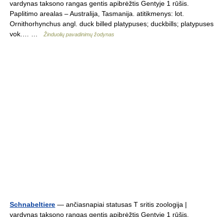
vardynas taksono rangas gentis apibrėžtis Gentyje 1 rūšis.
Paplitimo arealas – Australija, Tasmanija. atitikmenys: lot.
Ornithorhynchus angl. duck billed platypuses; duckbills; platypuses
vok.… …
Žinduolių pavadinimų žodynas
Schnabeltiere
— ančiasnapiai statusas T sritis zoologija |
vardynas taksono rangas gentis apibrėžtis Gentyje 1 rūšis.