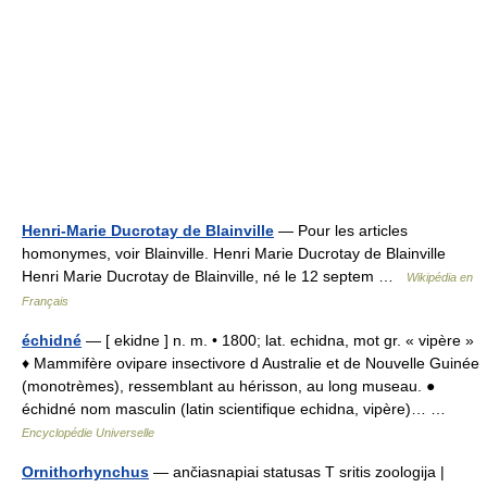
Henri-Marie Ducrotay de Blainville
— Pour les articles
homonymes, voir Blainville. Henri Marie Ducrotay de Blainville
Henri Marie Ducrotay de Blainville, né le 12 septem …
Wikipédia en
Français
échidné
— [ ekidne ] n. m. • 1800; lat. echidna, mot gr. « vipère »
♦ Mammifère ovipare insectivore d Australie et de Nouvelle Guinée
(monotrèmes), ressemblant au hérisson, au long museau. ●
échidné nom masculin (latin scientifique echidna, vipère)… …
Encyclopédie Universelle
Ornithorhynchus
— ančiasnapiai statusas T sritis zoologija |