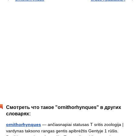
Смотреть что такое "ornithorhynques" в других
словарях:
ornithorhynques
— ančiasnapiai statusas T sritis zoologija |
vardynas taksono rangas gentis apibrėžtis Gentyje 1 rūšis.