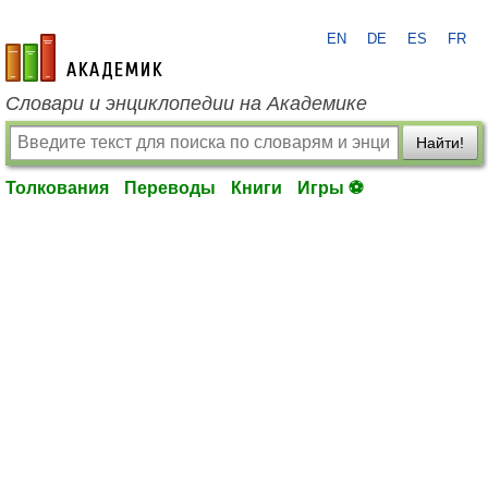
EN
DE
ES
FR
academic.ru
Словари и энциклопедии на Академике
Найти!
Толкования
Переводы
Книги
Игры ⚽